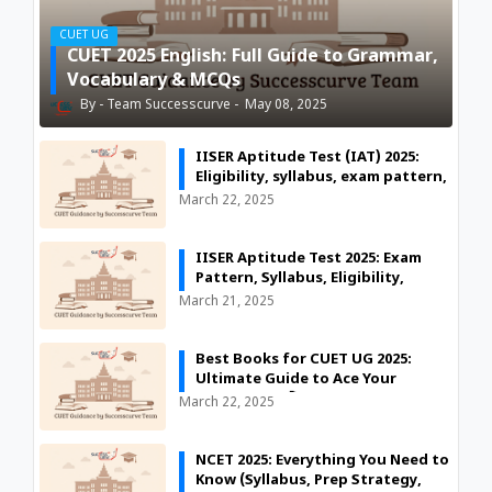
CUET UG
CUET 2025 English: Full Guide to Grammar,
Vocabulary & MCQs
Team Successcurve
May 08, 2025
IISER Aptitude Test (IAT) 2025:
Eligibility, syllabus, exam pattern,
and preparation tips for IISER
March 22, 2025
admissions.
IISER Aptitude Test 2025: Exam
Pattern, Syllabus, Eligibility,
Application Process & Preparation
March 21, 2025
Tips
Best Books for CUET UG 2025:
Ultimate Guide to Ace Your
Preparation 🚀
March 22, 2025
NCET 2025: Everything You Need to
Know (Syllabus, Prep Strategy,