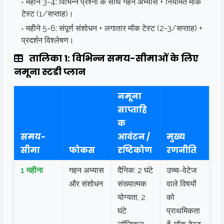
महीने 3-4: विभिन्न प्रश्नों के साथ गहन अभ्यास + नियमित मॉक
टेस्ट (1/सप्ताह)।
महीने 5-6: संपूर्ण संशोधन + लगातार मॉक टेस्ट (2-3/सप्ताह) +
प्रदर्शन विश्लेषण।
तालिका 1: विभिन्न समय-सीमाओं के लिए
नमूना स्टडी प्लान
नमूना
साप्ताहि
क
समय-
आवंटन /
मुख्य
सीमा
फोकस
दृष्टिकोण
रणनीति
1 महीना
गहन अभ्यास
दैनिक: 2 घंटे
उच्च-वेटेज
और संशोधन
संख्यात्मक
वाले विषयों
योग्यता, 2
को
घंटे
प्राथमिकता